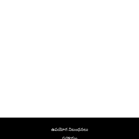
ఉపయోగ నిబంధనలు
సహాయం