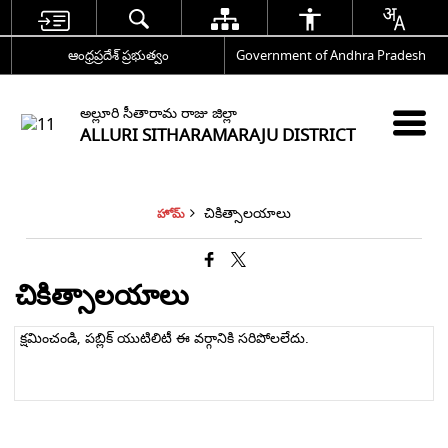
ఆంధ్రప్రదేశ్ ప్రభుత్వం
Government of Andhra Pradesh
అల్లూరి సీతారామ రాజు జిల్లా
ALLURI SITHARAMARAJU DISTRICT
చికిత్సాలయాలు
హోమ్
చికిత్సాలయాలు
క్షమించండి, పబ్లిక్ యుటిలిటీ ఈ వర్గానికి సరిపోలలేదు.