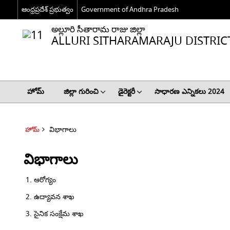
ఆంధ్రప్రదేశ్ ప్రభుత్వం
Government of Andhra Pradesh
అల్లూరి సీతారామ రాజు జిల్లా
ALLURI SITHARAMARAJU DISTRIC
హోమ్
జిల్లా గురించి
డైరెక్టరీ
సాధారణ ఎన్నికలు 2024
విభాగాలు
హోమ్
విభాగాలు
ఆరోగ్యం
ఉద్యావన శాఖ
సైనిక సంక్షేమ శాఖ