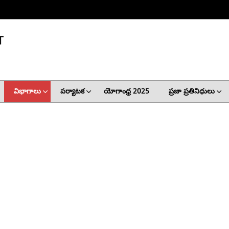
T
విభాగాలు
పర్యాటక
యోగాంధ్ర 2025
ప్రజా ప్రతినిధులు