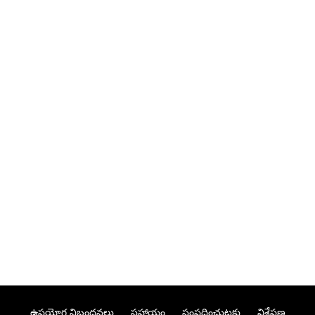
ఉపయోగ నిబంధనలు
సహాయం
సంప్రదించుటకు
విశ్లేషణ