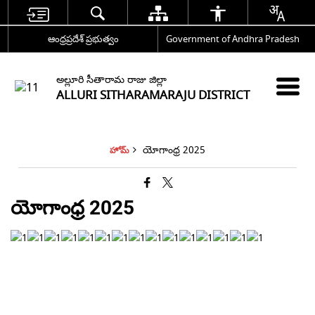
ఆంధ్రప్రదేశ్ ప్రభుత్వం
Government of Andhra Pradesh
అల్లూరి సీతారామ రాజు జిల్లా
ALLURI SITHARAMARAJU DISTRICT
యోగాంధ్ర 2025
హోమ్
యోగాంధ్ర 2025