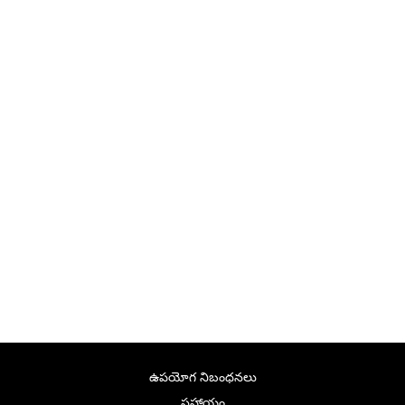
ఉపయోగ నిబంధనలు
సహాయం